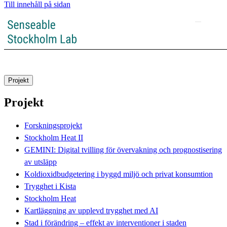
Till innehåll på sidan
Projekt
Projekt
Forskningsprojekt
Stockholm Heat II
GEMINI: Digital tvilling för övervakning och prognostisering
av utsläpp
Koldioxidbudgetering i byggd miljö och privat konsumtion
Trygghet i Kista
Stockholm Heat
Kartläggning av upplevd trygghet med AI
Stad i förändring – effekt av interventioner i staden